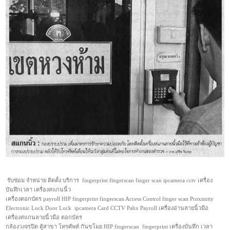
รับซ่อม จำหน่าย ติดตั้ง บริการ fingerprint fingerscan finger scan ipcamera cctv เครื่อง
บันทึกเวลา เครื่องสแกนนิ้ว
เครื่องตอกบัตร payroll HIP fingerprint fingerscan Access Control finger scan Proximity
Electronic Lock Door Lock ipcamera Card CCTV Pabx Payroll เครื่องอ่านลายนิ้วมือ
เครื่องสแกนลายนิ้วมือ ตอกบัตร
กล้องวงจรปิด ตู้สาขา โทรศัพท์ กันขโมย HIP fingerscan fingerprint เครื่องบันทึก เวลา