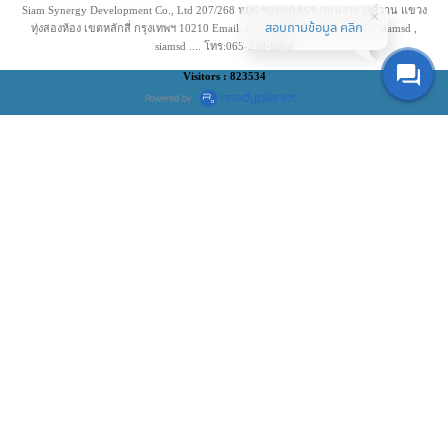
Siam Synergy Development Co., Ltd 207/268 หมู่6 ซอยนุกูลธร ถนนงามวงศ์วาน แขวง
สอบถามข้อมูล คลิก
ทุ่งสองห้อง เขตหลักสี่ กรุงเทพฯ 10210 Email: siamsd@yahoo.com LineID: siamsd ,
siamsd .... โทร:065-239-8968
Visitors : 823534